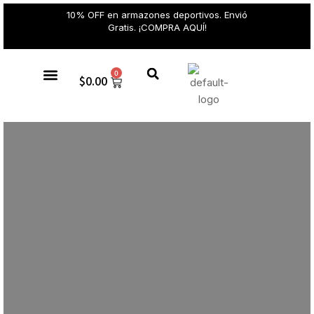
10% OFF en armazones deportivos. Envió
Gratis. ¡COMPRA AQUÍ!
0
$
0.00
Gafas de sol