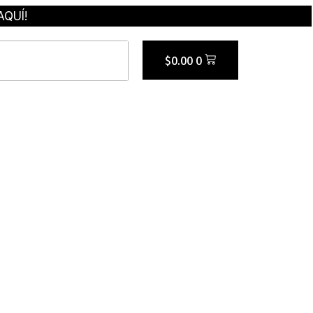
AQUÍ!
$
0.00
0