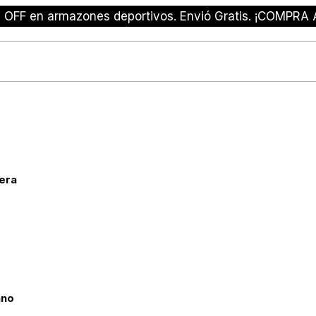
 OFF en armazones deportivos. Envió Gratis. ¡COMPRA 
rera
ano