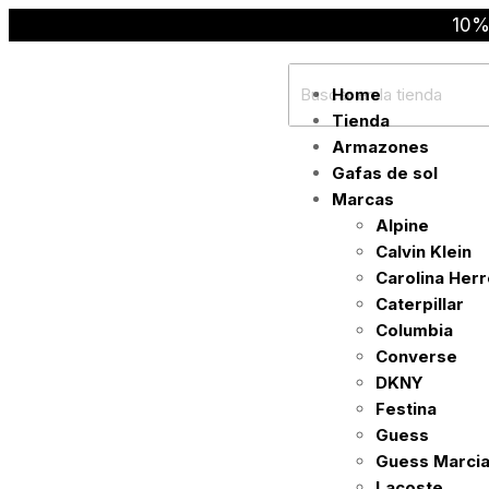
10%
Home
Tienda
Armazones
Gafas de sol
Marcas
Alpine
Calvin Klein
Carolina Her
Caterpillar
Columbia
Converse
DKNY
Festina
Guess
Guess Marci
Lacoste