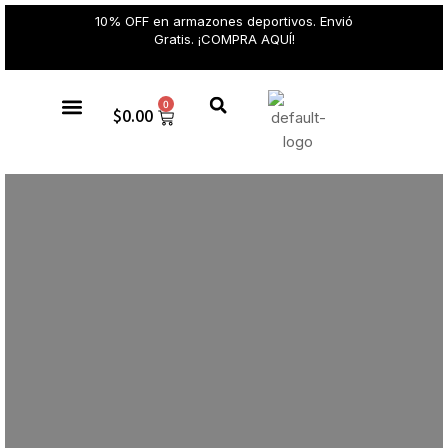
10% OFF en armazones deportivos. Envió
Gratis. ¡COMPRA AQUÍ!
0
$
0.00
Gafas de sol