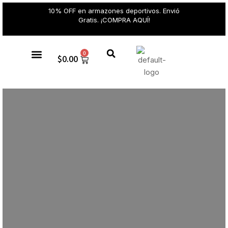
10% OFF en armazones deportivos. Envió
Gratis. ¡COMPRA AQUÍ!
0
$
0.00
Gafas de sol