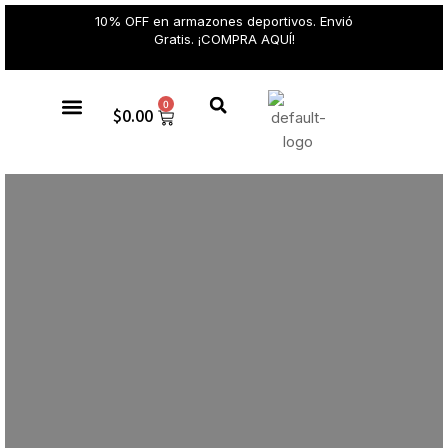
10% OFF en armazones deportivos. Envió
Gratis. ¡COMPRA AQUÍ!
0
$
0.00
Gafas de sol