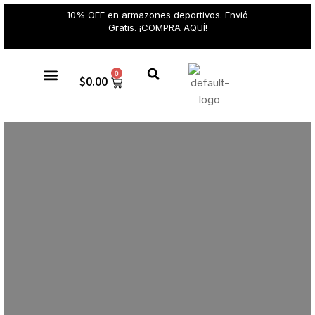
10% OFF en armazones deportivos. Envió
Gratis. ¡COMPRA AQUÍ!
0
$
0.00
Gafas de sol