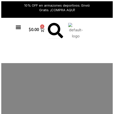
10% OFF en armazones deportivos. Envió
Gratis. ¡COMPRA AQUÍ!
0
$
0.00
Gafas de sol