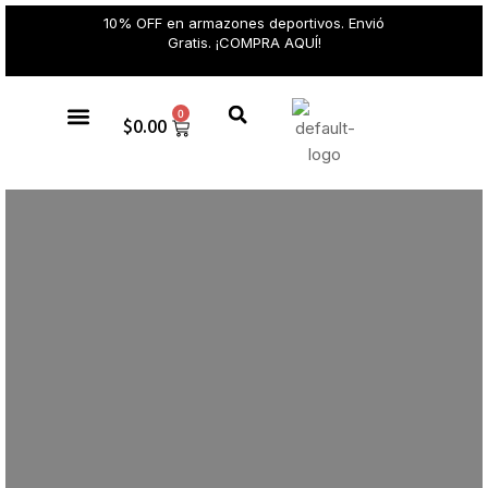
10% OFF en armazones deportivos. Envió
Gratis. ¡COMPRA AQUÍ!
0
$
0.00
Gafas de sol