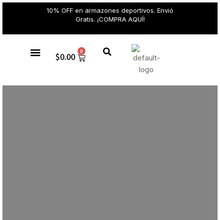
10% OFF en armazones deportivos. Envió
Gratis. ¡COMPRA AQUÍ!
0
$
0.00
Gafas de sol