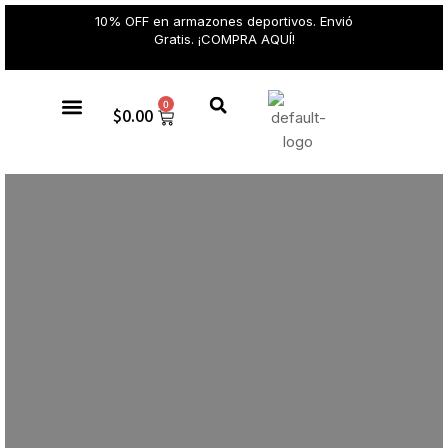
10% OFF en armazones deportivos. Envió
Gratis. ¡COMPRA AQUÍ!
0
$
0.00
Gafas de sol