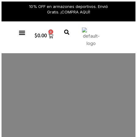
10% OFF en armazones deportivos. Envió
Gratis. ¡COMPRA AQUÍ!
0
$
0.00
Gafas de sol