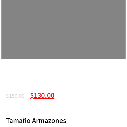
$
130.00
$
150.00
Tamaño Armazones