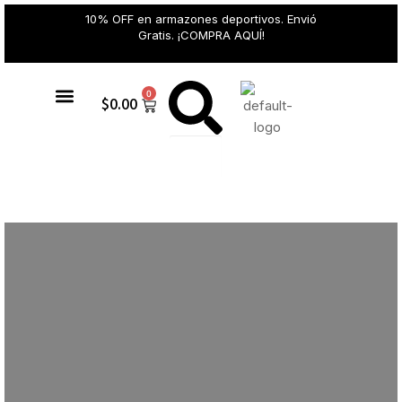
10% OFF en armazones deportivos. Envió
Gratis. ¡COMPRA AQUÍ!
0
$
0.00
Gafas de sol