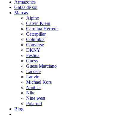
Armazones
Gafas de sol
Marcas
Alpine
Calvin Klein
Carolina Herrera
Caterpillar
Columbia
Converse
DKNY
Festina
Guess
Guess Marciano
Lacoste
Lanvin
Michael Kors
Nautica
Nike
Nine west
Polaroid
Blog