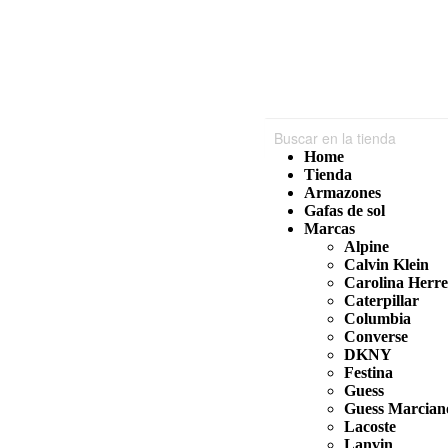
1
S
Home
Tienda
Armazones
Gafas de sol
Marcas
Alpine
Calvin Klein
Carolina Herr
Caterpillar
Columbia
Converse
DKNY
Festina
Guess
Guess Marcian
Lacoste
Lanvin