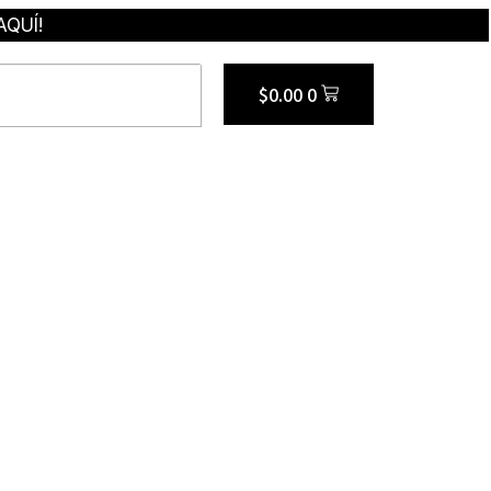
AQUÍ!
$
0.00
0