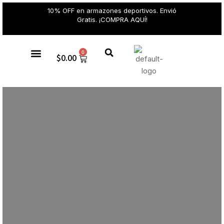
10% OFF en armazones deportivos. Envió
Gratis. ¡COMPRA AQUÍ!
0
$
0.00
Gafas de sol