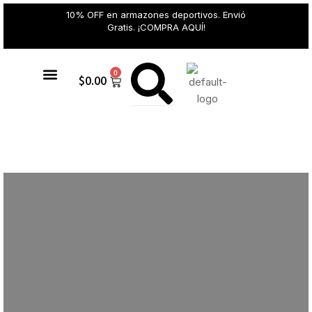
10% OFF en armazones deportivos. Envió
Gratis. ¡COMPRA AQUÍ!
0
$
0.00
Gafas de sol