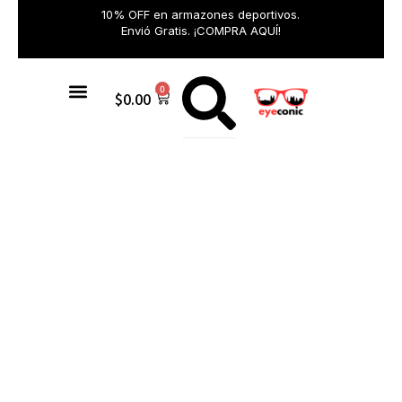
10% OFF en armazones deportivos.
Envió Gratis. ¡COMPRA AQUÍ!
0
$
0.00
Gafas de sol